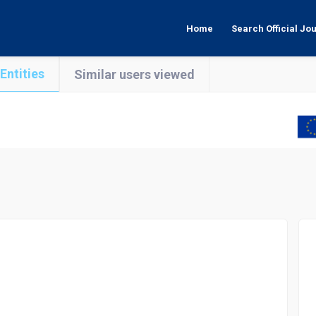
Home
Search Official Jo
Entities
Similar users viewed