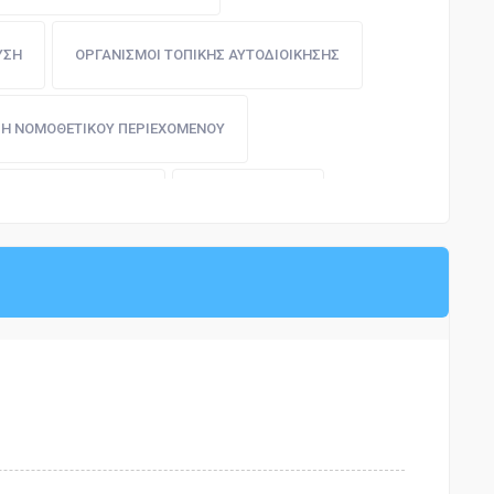
ΛΗΛΟΙ
ΠΕΡΙΟΥΣΙΑ ΔΗΜΟΣΙΟΥ ΚΑΙ ΝΟΜΙΣΜΑ
ΥΣΗ
ΟΡΓΑΝΙΣΜΟΙ ΤΟΠΙΚΗΣ ΑΥΤΟΔΙΟΙΚΗΣΗΣ
ΠΟΛΙΤΙΚΗ ΔΙΚΟΝΟΜΙΑ
ΑΜΕΣΗ ΦΟΡΟΛΟΓΙΑ
Η ΝΟΜΟΘΕΤΙΚΟΥ ΠΕΡΙΕΧΟΜΕΝΟΥ
ΠΟΙΝΙΚΗ ΝΟΜΟΘΕΣΙΑ
ΤΟΥ ΠΕΡΙΒΑΛΛΟΝΤΟΣ
ΠΡΟΥΠΟΘΕΣΕΙΣ
ΝΕΣ
ΕΜΠΟΡΙΚΗ ΝΑΥΤΙΛΙΑ
ΑΤΑΞΕΩΝ
ΧΡΗΜΑΤΟΔΟΤΗΣΗ