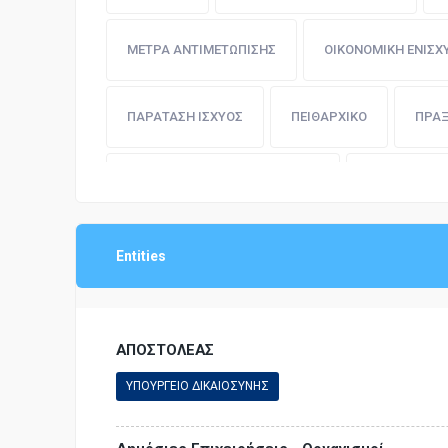
ΑΓΟΡΑΝΟΜΙΚΗ ΝΟΜΟΘΕΣΙΑ
ΔΗΜΟΣΙΟΙ ΥΠΑΛ
ΜΕΤΡΑ ΑΝΤΙΜΕΤΩΠΙΣΗΣ
ΟΙΚΟΝΟΜΙΚΗ ΕΝΙΣΧ
ΟΙΚΟΝΟΜΙΚΗ ΔΙΟΙΚΗΣΗ
ΑΣΤΙΚΗ ΝΟΜΟΘΕΣΙΑ
ΠΑΡΑΤΑΣΗ ΙΣΧΥΟΣ
ΠΕΙΘΑΡΧΙΚΟ
ΠΡΑΞ
ΕΘΝΙΚΗ ΟΙΚΟΝΟΜΙΑ
ΕΡΓΑΤΙΚΗ ΝΟΜΟΘΕΣΙΑ
ΠΡΟΕΔΡΟΣ ΤΗΣ ΔΗΜΟΚΡΑΤΙΑΣ
ΠΡΟΣΤΑΣΙΑ 
ΕΜΠΟΡΙΚΗ ΝΟΜΟΘΕΣΙΑ
ΕΠΙΣΤΗΜΕΣ ΚΑΙ ΤΕΧ
ΣΥΓΚΡΟΤΗΣΗ ΕΠΙΤΡΟΠΗΣ
ΤΡΟΠΟΠΟΙΗΣΗ ΔΙ
Entities
ΣΥΝΤΑΓΜΑΤΙΚΗ ΝΟΜΟΘΕΣΙΑ
ΠΑΙΔΕΙΑ - ΕΚΠΑΙΔΕΥΣΗ
ΑΠΟΣΤΟΛΕΑΣ
ΥΠΟΥΡΓΕΙΟ ΔΙΚΑΙΟΣΥΝΗΣ