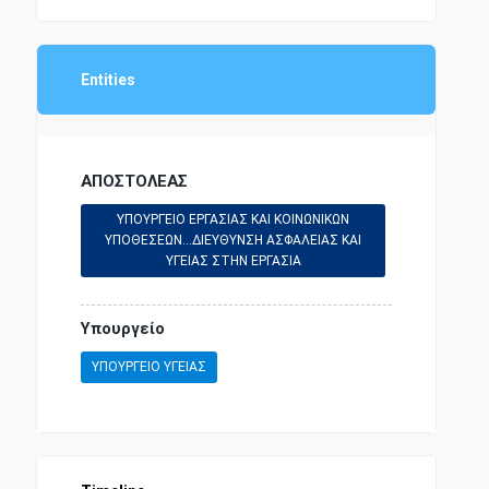
ΚΥΡΩΣΗ ΚΩΔΙΚΑ
ΜΕΤΟΝΟΜΑΣΙΑ
ΟΙΚΟΝΟΜΙΚΗ ΔΙΟΙΚΗΣΗ
Entities
ΜΕΤΡΑ ΑΝΤΙΜΕΤΩΠΙΣΗΣ
ΑΣΤΙΚΗ ΝΟΜΟΘΕΣΙΑ
ΑΠΟΣΤΟΛΕΑΣ
ΠΝΕΥΜΑΤΙΚΗ ΙΔΙΟΚΤΗΣΙΑ
ΔΙΠΛΩΜΑΤΙΚΗ ΝΟΜΟΘΕΣΙΑ
ΥΠΟΥΡΓΕΙΟ ΕΡΓΑΣΙΑΣ ΚΑΙ ΚΟΙΝΩΝΙΚΩΝ
ΥΠΟΘΕΣΕΩΝ...ΔΙΕΥΘΥΝΣΗ ΑΣΦΑΛΕΙΑΣ ΚΑΙ
ΥΓΕΙΑΣ ΣΤΗΝ ΕΡΓΑΣΙΑ
ΠΡΟΕΔΡΟΣ ΤΗΣ ΔΗΜΟΚΡΑΤΙΑΣ
ΑΣΤΥΝΟΜΙΚΗ ΝΟΜΟΘΕΣΙΑ
Υπουργείο
ΠΡΟΥΠΟΘΕΣΕΙΣ
ΕΡΓΑΤΙΚΗ ΝΟΜΟΘΕΣΙΑ
ΥΠΟΥΡΓΕΙΟ ΥΓΕΙΑΣ
ΠΑΙΔΕΙΑ - ΕΚΠΑΙΔΕΥΣΗ
ΠΟΙΝΙΚΗ ΝΟΜΟΘΕΣΙΑ