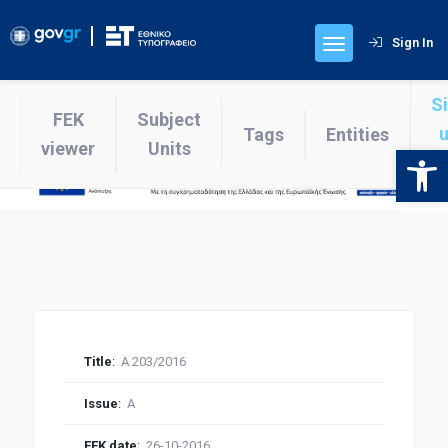
Sign In
S
FEK
Subject
u
Tags
Entities
viewer
Units
Open 
v
Title
:
Α 203/2016
Issue
:
Α
FEK date
:
26-10-2016