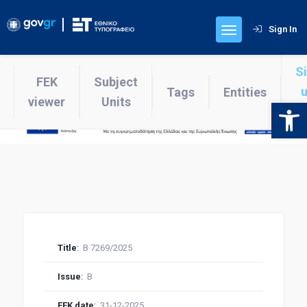
Sign In
S
FEK
Subject
u
Tags
Entities
viewer
Units
Open 
v
Title
:
Β 7269/2025
Issue
:
Β
FEK date
:
31-12-2025