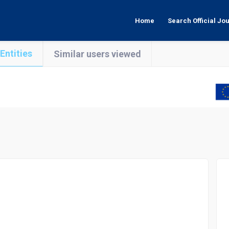
Home
Search Official Jo
Entities
Similar users viewed