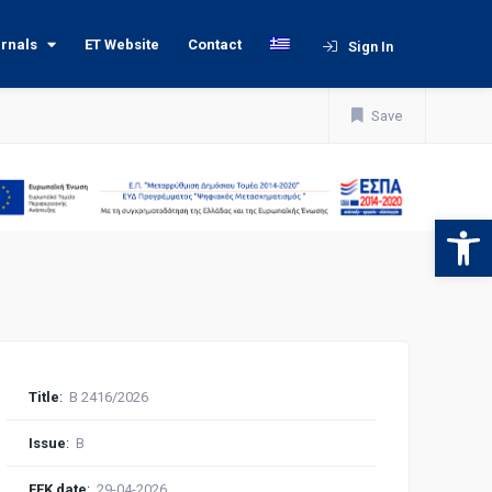
urnals
ET Website
Contact
Sign In
Save
Open 
Title
:
Β 2416/2026
Issue
:
Β
FEK date
:
29-04-2026