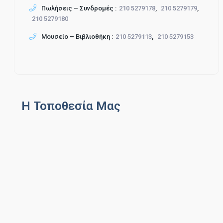
Πωλήσεις – Συνδρομές :
210 5279178
,
210 5279179
,
210 5279180
Μουσείο – Βιβλιοθήκη :
210 5279113
,
210 5279153
Η Τοποθεσία Μας