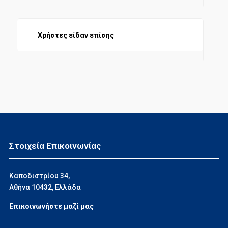
ΧΡΗΜΑΤΟΔΟΤΗΣΗ
ΔΙΟΙΚΗΤΙΚΗ ΝΟΜΟΘΕΣΙΑ
Χρήστες είδαν επίσης
ΠΑΙΔΕΙΑ - ΕΚΠΑΙΔΕΥΣΗ
ΑΜΕΣΗ ΦΟΡΟΛΟΓΙΑ
ΤΥΠΟΣ ΚΑΙ ΤΟΥΡΙΣΜΟΣ
ΕΘΝΙΚΗ ΟΙΚΟΝΟΜΙΑ
Στοιχεία Επικοινωνίας
ΑΓΡΟΤΙΚΗ ΝΟΜΟΘΕΣΙΑ
Καποδιστρίου 34,
Αθήνα 10432, Ελλάδα
ΕΡΓΑΤΙΚΗ ΝΟΜΟΘΕΣΙΑ
Επικοινωνήστε μαζί μας
ΠΟΙΝΙΚΗ ΝΟΜΟΘΕΣΙΑ