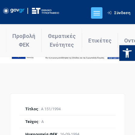
Σύνδεση
Προβολή
Θεματικές
Ετικέτες
Οντ
ΦΕΚ
Ενότητες
Ανοίξτε
Τίτλος
:
Α 151/1994
Τεύχος
:
Α
Ημερομηνία ΦΕΚ
:
16-09-1994