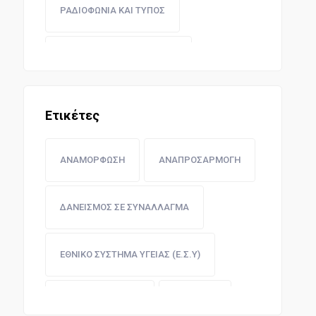
ΡΑΔΙΟΦΩΝΙΑ ΚΑΙ ΤΥΠΟΣ
ΒΙΟΜΗΧΑΝΙΚΗ ΝΟΜΟΘΕΣΙΑ
ΥΓΕΙΟΝΟΜΙΚΗ ΝΟΜΟΘΕΣΙΑ
Ετικέτες
ΠΟΛΕΜΙΚΟ ΝΑΥΤΙΚΟ
ΑΝΑΜΟΡΦΩΣΗ
ΑΝΑΠΡΟΣΑΡΜΟΓΗ
ΔΑΣΗ ΚΑΙ ΚΤΗΝΟΤΡΟΦΙΑ
ΔΑΝΕΙΣΜΟΣ ΣΕ ΣΥΝΑΛΛΑΓΜΑ
ΕΛΕΓΚΤΙΚΟ ΣΥΝΕΔΡΙΟ ΚΑΙ ΣΥΝΤΑΞΕΙΣ
ΕΘΝΙΚΟ ΣΥΣΤΗΜΑ ΥΓΕΙΑΣ (Ε.Σ.Υ)
ΝΟΜΟΘΕΣΙΑ ΑΝΩΝΥΜΩΝ ΕΤΑΙΡΕΙΩΝ
ΕΚΣΥΓΧΡΟΝΙΣΜΟΣ
ΕΝΙΣΧΥΣΗ