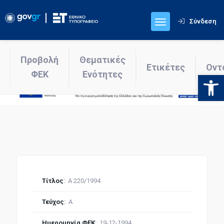
Σύνδεση
Προβολή
Θεματικές
Ετικέτες
Οντ
ΦΕΚ
Ενότητες
Ανοίξτε
Τίτλος
:
Α 220/1994
Τεύχος
:
Α
Ημερομηνία ΦΕΚ
:
19-12-1994