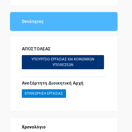
ΔΗΜΟΣΙΟ ΛΟΓΙΣΤΙΚΟ
ΠΡΟΕΔΡΟΣ ΤΗΣ ΔΗΜΟΚΡΑΤΙΑΣ
ΣΥΓΚΟΙΝΩΝΙΕΣ
ΕΘΝΙΚΗ ΑΜΥΝΑ
Οντότητες
ΠΡΟΥΠΟΘΕΣΕΙΣ
ΔΗΜΟΣΙΟΙ ΥΠΑΛΛΗΛΟΙ
ΑΠΟΣΤΟΛΕΑΣ
ΠΑΙΔΕΙΑ - ΕΚΠΑΙΔΕΥΣΗ
ΥΠΟΥΡΓΕΙΟ ΕΡΓΑΣΙΑΣ ΚΑΙ ΚΟΙΝΩΝΙΚΩΝ
ΕΘΝΙΚΗ ΟΙΚΟΝΟΜΙΑ
ΥΠΟΘΕΣΕΩΝ
ΑΣΤΥΝΟΜΙΚΗ ΝΟΜΟΘΕΣΙΑ
Ανεξάρτητη Διοικητική Αρχή
ΕΠΙΘΕΩΡΗΣΗ ΕΡΓΑΣΙΑΣ
ΕΡΓΑΤΙΚΗ ΝΟΜΟΘΕΣΙΑ
ΠΟΙΝΙΚΗ ΝΟΜΟΘΕΣΙΑ
Χρονολόγιο