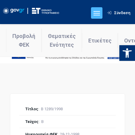
Σύνδεση
Προβολή
Θεματικές
Ετικέτες
Οντ
ΦΕΚ
Ενότητες
Ανοίξτε
Τίτλος
:
Β 1289/1998
Τεύχος
:
Β
Ημερομηνία ΦΕΚ
:
28-12-1998