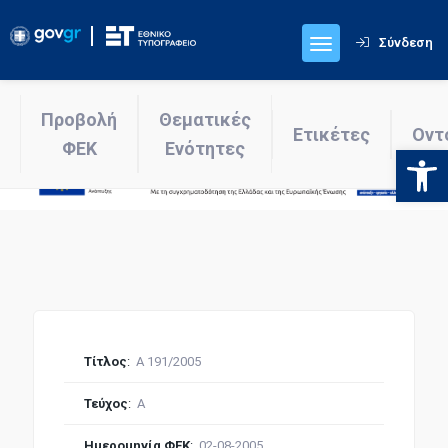
Σύνδεση
Προβολή
Θεματικές
Ετικέτες
Οντ
ΦΕΚ
Ενότητες
Ανοίξτε
Τίτλος
:
Α 191/2005
Τεύχος
:
Α
Ημερομηνία ΦΕΚ
:
02-08-2005