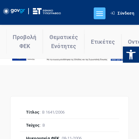
Σύνδεση
Προβολή
Θεματικές
Ετικέτες
Οντ
ΦΕΚ
Ενότητες
Ανοίξτε
Τίτλος
:
Β 1641/2006
Τεύχος
:
Β
Ημερομηνία ΦΕΚ
:
08-11-2006