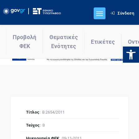
Σύνδεση
Προβολή
Θεματικές
Ετικέτες
Οντ
ΦΕΚ
Ενότητες
Ανοίξτε
Τίτλος
:
Β 2654/2011
Τεύχος
:
Β
Ημερομηνία ΦΕΚ
:
09-11-2011