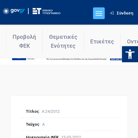
Σύνδεση
Προβολή
Θεματικές
Ετικέτες
Οντ
ΦΕΚ
Ενότητες
Ανοίξτε
Τίτλος
:
Α 24/2012
Τεύχος
:
Α
Ημερομηνία ΦΕΚ
:
13-02-2012