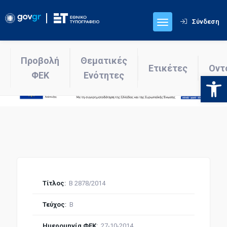
Σύνδεση
Προβολή
Θεματικές
Ετικέτες
Οντ
ΦΕΚ
Ενότητες
Ανοίξτε
Τίτλος
:
Β 2878/2014
Τεύχος
:
Β
Ημερομηνία ΦΕΚ
:
27-10-2014