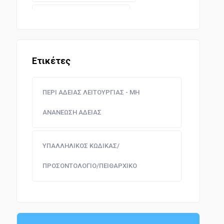
ΔΑΣΗ ΚΑΙ ΚΤΗΝΟΤΡΟΦΙΑ
ΝΟΜΟΘΕΣΙΑ ΔΗΜΩΝ ΚΑΙ ΚΟΙΝΟΤΗΤΩΝ
Ετικέτες
ΔΗΜΟΣΙΑ ΕΡΓΑ
ΠΕΡΙ ΑΔΕΙΑΣ ΛΕΙΤΟΥΡΓΙΑΣ - ΜΗ
ΑΝΑΝΕΩΣΗ ΑΔΕΙΑΣ
ΔΗΜΟΣΙΟ ΛΟΓΙΣΤΙΚΟ
ΥΠΑΛΛΗΛΙΚΟΣ ΚΩΔΙΚΑΣ/
ΣΥΓΚΟΙΝΩΝΙΕΣ
ΠΡΟΣΟΝΤΟΛΟΓΙΟ/ΠΕΙΘΑΡΧΙΚΟ
ΔΗΜΟΣΙΟΙ ΥΠΑΛΛΗΛΟΙ
ΠΑΙΔΕΙΑ - ΕΚΠΑΙΔΕΥΣΗ
ΔΙΟΙΚΗΤΙΚΗ ΝΟΜΟΘΕΣΙΑ