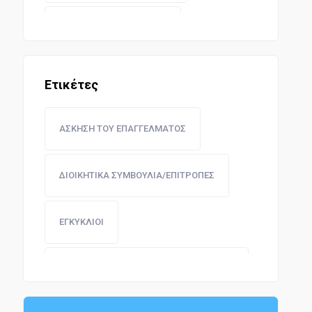
ΔΑΣΗ ΚΑΙ ΚΤΗΝΟΤΡΟΦΙΑ
ΕΜΜΕΣΗ ΦΟΡΟΛΟΓΙΑ
Ετικέτες
ΚΟΙΝΩΝΙΚΕΣ ΑΣΦΑΛΙΣΕΙΣ
ΑΣΚΗΣΗ ΤΟΥ ΕΠΑΓΓΕΛΜΑΤΟΣ
ΝΟΜΟΘΕΣΙΑ ΔΗΜΩΝ ΚΑΙ ΚΟΙΝΟΤΗΤΩΝ
ΔΙΟΙΚΗΤΙΚΑ ΣΥΜΒΟΥΛΙΑ/ΕΠΙΤΡΟΠΕΣ
ΔΗΜΟΣΙΑ ΕΡΓΑ
ΕΓΚΥΚΛΙΟΙ
ΕΚΠΑΙΔΕΥΤΙΚΗ ΝΟΜΟΘΕΣΙΑ
ΜΕΤΑΒΙΒΑΣΗ ΔΙΚΑΙΩΜΑΤΟΣ ΥΠΟΓΡΑΦΗΣ
ΔΗΜΟΣΙΟ ΛΟΓΙΣΤΙΚΟ