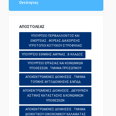
ΠΕΡΙ ΑΔΕΙΑΣ/ΚΑΝΟΝΙΣΜΟΥ ΛΕΙΤΟΥΡΓΙΑΣ
Οντότητες
ΕΘΝΙΚΗ ΑΜΥΝΑ
ΥΠΕΡΩΡΙΑΚΗ ΑΠΑΣΧΟΛΗΣΗ ΠΡΟΣΩΠΙΚΟΥ
ΑΠΟΣΤΟΛΕΑΣ
ΔΗΜΟΣΙΟΙ ΥΠΑΛΛΗΛΟΙ
ΔΙΟΡΘΩΣΗ ΣΦΑΛΜΑΤΟΣ
ΥΠΟΥΡΓΕΙΟ ΠΕΡΙΒΑΛΛΟΝΤΟΣ ΚΑΙ
ΕΝΕΡΓΕΙΑΣ...ΦΟΡΕΑΣ ΔΙΑΧΕΙΡΙΣΗΣ
ΥΓΡΟΤΟΠΟΙ ΚΟΤΥΧΙΟΥ-ΣΤΡΟΦΥΛΙΑΣ
ΟΙΚΟΝΟΜΙΚΗ ΔΙΟΙΚΗΣΗ
ΠΑΙΔΕΙΑ - ΕΚΠΑΙΔΕΥΣΗ
ΥΠΟΥΡΓΕΙΟ ΕΘΝΙΚΗΣ ΑΜΥΝΑΣ...B ΚΛΑΔΟΣ
ΥΠΟΥΡΓΕΙΟ ΕΡΓΑΣΙΑΣ ΚΑΙ ΚΟΙΝΩΝΙΚΩΝ
ΔΙΟΙΚΗΤΙΚΗ ΝΟΜΟΘΕΣΙΑ
ΥΠΟΘΕΣΕΩΝ...ΤΜΗΜΑ ΠΡΟΣΩΠΙΚΟΥ
ΠΡΟΕΔΡΙΚΟ ΔΙΑΤΑΓΜΑ
ΑΠΟΚΕΝΤΡΩΜΕΝΕΣ ΔΙΟΙΚΗΣΕΙΣ...ΤΜΗΜΑ
ΤΟΠΙΚΗΣ ΑΥΤΟΔΙΟΙΚΗΣΗΣ & ΝΠΔΔ
ΑΜΕΣΗ ΦΟΡΟΛΟΓΙΑ
ΑΠΟΚΕΝΤΡΩΜΕΝΕΣ ΔΙΟΙΚΗΣΕΙΣ...ΔΙΕΥΘΥΝΣΗ
ΑΣΤΙΚΗΣ ΚΑΤΑΣΤΑΣΗΣ & ΚΟΙΝΩΝΙΚΩΝ
ΥΠΟΘΕΣΕΩΝ
ΑΣΤΥΝΟΜΙΚΗ ΝΟΜΟΘΕΣΙΑ
ΑΠΟΚΕΝΤΡΩΜΕΝΕΣ ΔΙΟΙΚΗΣΕΙΣ...ΤΜΗΜΑ
ΔΙΟΙΚΗΤΙΚΟΥ-ΟΙΚΟΝΟΜΙΚΟΥ ΚΑΛΑΜΑΤΑΣ