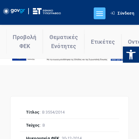
Σύνδεση
Προβολή
Θεματικές
Ετικέτες
Οντ
ΦΕΚ
Ενότητες
Ανοίξτε
Τίτλος
:
Β 3554/2014
Τεύχος
:
Β
Ημερομηνία ΦΕΚ
:
30-12-2014