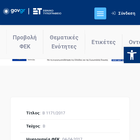
Σύνδεση
Προβολή
Θεματικές
Ετικέτες
Οντ
ΦΕΚ
Ενότητες
Ανοίξτε
Τίτλος
:
Β 1171/2017
Τεύχος
:
Β
Ημερομηνία ΦΕΚ
:
04-04-2017