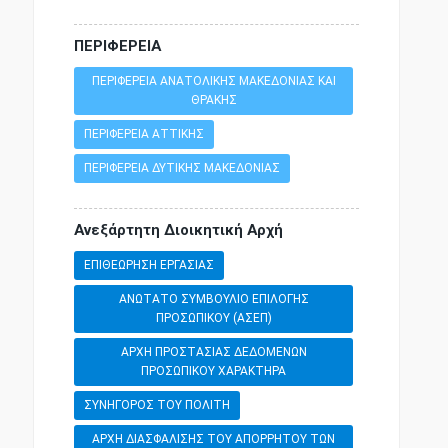
ΚΥΡΩΣΗ ΣΥΜΒΑΣΗΣ
ΕΚΠΑΙΔΕΥΤΙΚΗ ΝΟΜΟΘΕΣΙΑ
ΠΕΡΙΦΕΡΕΙΑ
ΚΥΡΩΣΗ ΣΥΜΦΩΝΙΑΣ
ΔΗΜΟΣΙΟ ΛΟΓΙΣΤΙΚΟ
ΠΕΡΙΦΕΡΕΙΑ ΑΝΑΤΟΛΙΚΗΣ ΜΑΚΕΔΟΝΙΑΣ ΚΑΙ
ΘΡΑΚΗΣ
ΠΕΡΙΦΕΡΕΙΑ ΑΤΤΙΚΗΣ
ΜΕΤΟΝΟΜΑΣΙΑ
ΤΕΛΩΝΕΙΑΚΗ ΝΟΜΟΘΕΣΙΑ
ΠΕΡΙΦΕΡΕΙΑ ΔΥΤΙΚΗΣ ΜΑΚΕΔΟΝΙΑΣ
ΜΕΤΡΑ ΑΝΤΙΜΕΤΩΠΙΣΗΣ
ΕΘΝΙΚΗ ΑΜΥΝΑ
Ανεξάρτητη Διοικητική Αρχή
ΕΠΙΘΕΩΡΗΣΗ ΕΡΓΑΣΙΑΣ
ΟΙΚΟΝΟΜΙΚΗ ΕΝΙΣΧΥΣΗ
ΑΓΟΡΑΝΟΜΙΚΗ ΝΟΜΟΘΕΣΙΑ
ΑΝΩΤΑΤΟ ΣΥΜΒΟΥΛΙΟ ΕΠΙΛΟΓΗΣ
ΠΡΟΣΩΠΙΚΟΥ (ΑΣΕΠ)
ΟΡΓΑΝΙΣΜΟΙ ΤΟΠΙΚΗΣ ΑΥΤΟΔΙΟΙΚΗΣΗΣ
ΔΗΜΟΣΙΟΙ ΥΠΑΛΛΗΛΟΙ
ΑΡΧΗ ΠΡΟΣΤΑΣΙΑΣ ΔΕΔΟΜΕΝΩΝ
ΠΡΟΣΩΠΙΚΟΥ ΧΑΡΑΚΤΗΡΑ
ΠΕΙΘΑΡΧΙΚΟ
ΠΕΡΙΟΥΣΙΑ ΔΗΜΟΣΙΟΥ ΚΑΙ ΝΟΜΙΣΜΑ
ΣΥΝΗΓΟΡΟΣ ΤΟΥ ΠΟΛΙΤΗ
ΑΡΧΗ ΔΙΑΣΦΑΛΙΣΗΣ ΤΟΥ ΑΠΟΡΡΗΤΟΥ ΤΩΝ