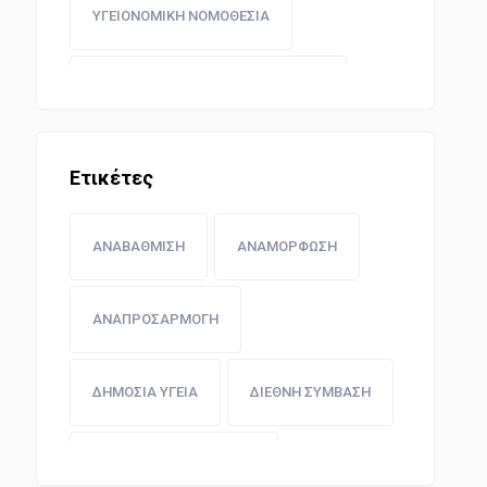
ΥΓΕΙΟΝΟΜΙΚΗ ΝΟΜΟΘΕΣΙΑ
ΤΑΧΥΔΡΟΜΕΙΑ - ΤΗΛΕΠΙΚΟΙΝΩΝΙΕΣ
ΕΛΕΓΚΤΙΚΟ ΣΥΝΕΔΡΙΟ ΚΑΙ ΣΥΝΤΑΞΕΙΣ
Ετικέτες
ΠΟΛΕΜΙΚΗ ΑΕΡΟΠΟΡΙΑ
ΑΝΑΒΑΘΜΙΣΗ
ΑΝΑΜΟΡΦΩΣΗ
ΝΟΜΟΘΕΣΙΑ ΑΝΩΝΥΜΩΝ ΕΤΑΙΡΕΙΩΝ
ΑΝΑΠΡΟΣΑΡΜΟΓΗ
ΤΡΑΠΕΖΩΝ ΚΑΙ ΧΡΗΜΑΤΙΣΤΗΡΙΩΝ
ΔΗΜΟΣΙΑ ΥΓΕΙΑ
ΔΙΕΘΝΗ ΣΥΜΒΑΣΗ
ΕΜΜΕΣΗ ΦΟΡΟΛΟΓΙΑ
ΕΚΤΕΛΕΣΤΙΚΗ ΕΠΙΤΡΟΠΗ