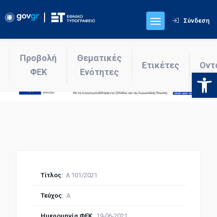
Σύνδεση
Προβολή
Θεματικές
Ετικέτες
Οντ
ΦΕΚ
Ενότητες
Ανοίξτε
Τίτλος
:
Α 101/2021
Τεύχος
:
Α
Ημερομηνία ΦΕΚ
:
19-06-2021