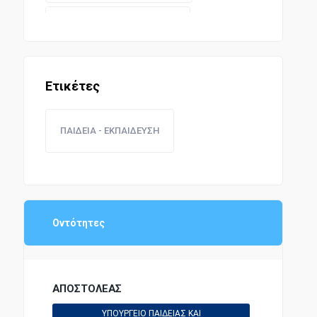
ΥΓΕΙΟΝΟΜΙΚΗ ΝΟΜΟΘΕΣΙΑ
ΔΑΣΗ ΚΑΙ ΚΤΗΝΟΤΡΟΦΙΑ
Ετικέτες
ΠΟΛΙΤΙΚΗ ΑΕΡΟΠΟΡΙΑ
ΠΑΙΔΕΙΑ - ΕΚΠΑΙΔΕΥΣΗ
ΔΗΜΟΣΙΑ ΕΡΓΑ
ΕΚΠΑΙΔΕΥΤΙΚΗ ΝΟΜΟΘΕΣΙΑ
Οντότητες
ΟΙΚΟΝΟΜΙΚΗ ΔΙΟΙΚΗΣΗ
ΑΠΟΣΤΟΛΕΑΣ
ΤΥΠΟΣ ΚΑΙ ΤΟΥΡΙΣΜΟΣ
ΥΠΟΥΡΓΕΙΟ ΠΑΙΔΕΙΑΣ ΚΑΙ