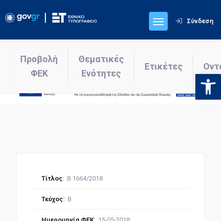
Σύνδεση
Προβολή
Θεματικές
Ετικέτες
Οντ
ΦΕΚ
Ενότητες
Ανοίξτε
Τίτλος
:
Β 1664/2018
Τεύχος
:
Β
Ημερομηνία ΦΕΚ
:
15-05-2018