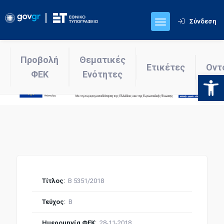
Σύνδεση
Προβολή
Θεματικές
Ετικέτες
Οντ
ΦΕΚ
Ενότητες
Ανοίξτε
Τίτλος
:
Β 5351/2018
Τεύχος
:
Β
Ημερομηνία ΦΕΚ
:
28-11-2018