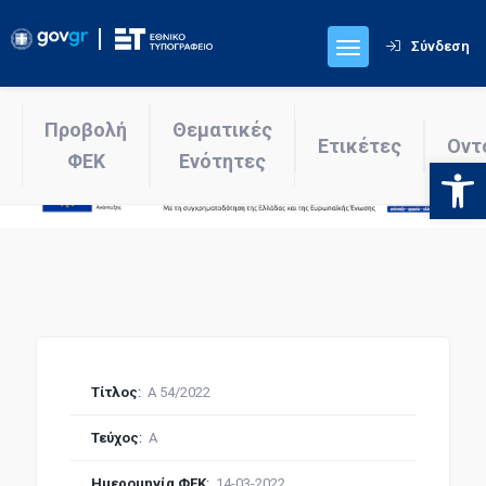
Σύνδεση
Προβολή
Θεματικές
Ετικέτες
Οντ
ΦΕΚ
Ενότητες
Ανοίξτε
Τίτλος
:
Α 54/2022
Τεύχος
:
Α
Ημερομηνία ΦΕΚ
:
14-03-2022