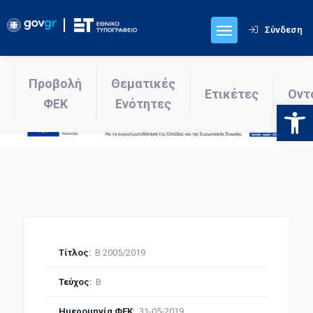
Σύνδεση
Προβολή
Θεματικές
Ετικέτες
Οντ
ΦΕΚ
Ενότητες
Ανοίξτε
Τίτλος
:
Β 2005/2019
Τεύχος
:
Β
Ημερομηνία ΦΕΚ
:
31-05-2019