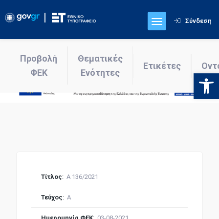
Σύνδεση
Προβολή
Θεματικές
Ετικέτες
Οντ
ΦΕΚ
Ενότητες
Ανοίξτε
Τίτλος
:
Α 136/2021
Τεύχος
:
Α
Ημερομηνία ΦΕΚ
:
03-08-2021