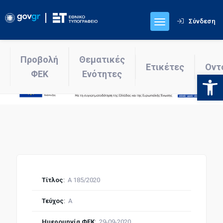
Σύνδεση
Προβολή
Θεματικές
Ετικέτες
Οντ
ΦΕΚ
Ενότητες
Ανοίξτε
Τίτλος
:
Α 185/2020
Τεύχος
:
Α
Ημερομηνία ΦΕΚ
:
29-09-2020