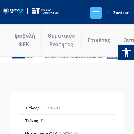
Σύνδεση
Προβολή
Θεματικές
Ετικέτες
Οντ
ΦΕΚ
Ενότητες
Ανοίξτε
Τίτλος
:
Γ 2153/2021
Τεύχος
:
Γ
Ημερομηνία ΦΕΚ
:
17-09-2021