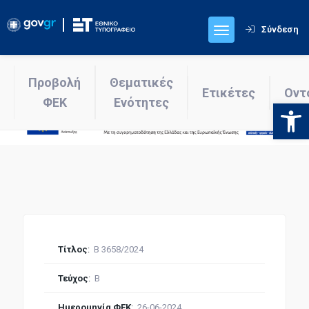
Σύνδεση
Προβολή
Θεματικές
Ετικέτες
Οντ
ΦΕΚ
Ενότητες
Ανοίξτε
Τίτλος
:
Β 3658/2024
Τεύχος
:
Β
Ημερομηνία ΦΕΚ
:
26-06-2024