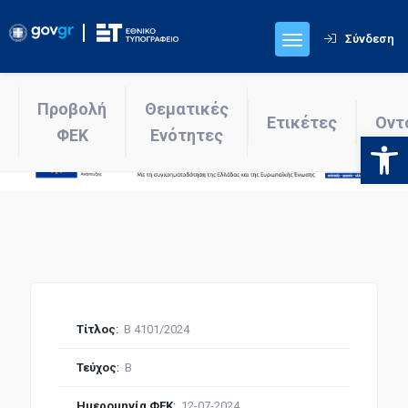
Σύνδεση
Προβολή
Θεματικές
Ετικέτες
Οντ
ΦΕΚ
Ενότητες
Ανοίξτε
Τίτλος
:
Β 4101/2024
Τεύχος
:
Β
Ημερομηνία ΦΕΚ
:
12-07-2024