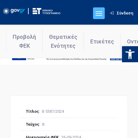
Σύνδεση
Προβολή
Θεματικές
Ετικέτες
Οντ
ΦΕΚ
Ενότητες
Ανοίξτε
Τίτλος
:
Β 5387/2024
Τεύχος
:
Β
Ημερομηνία ΦΕΚ
:
26-09-2024