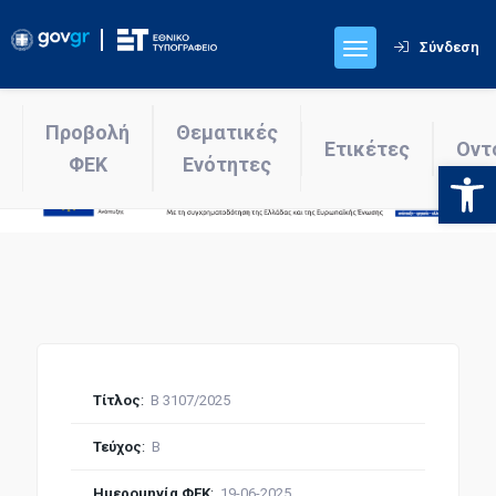
Σύνδεση
Προβολή
Θεματικές
Ετικέτες
Οντ
ΦΕΚ
Ενότητες
Ανοίξτε
Τίτλος
:
Β 3107/2025
Τεύχος
:
Β
Ημερομηνία ΦΕΚ
:
19-06-2025