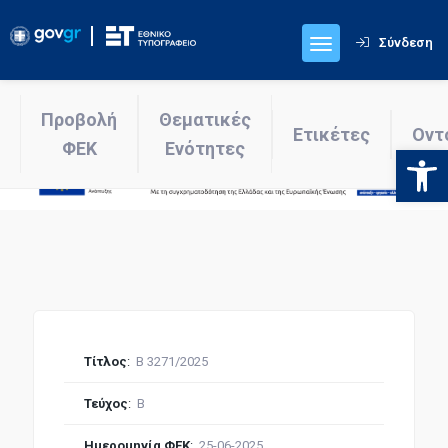
Σύνδεση
Προβολή
Θεματικές
Ετικέτες
Οντ
ΦΕΚ
Ενότητες
Ανοίξτε
Τίτλος
:
Β 3271/2025
Τεύχος
:
Β
Ημερομηνία ΦΕΚ
:
25-06-2025