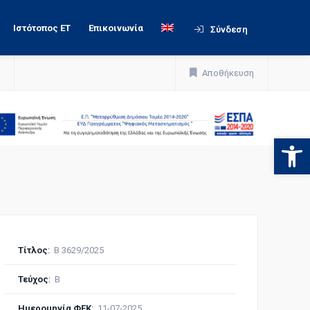
Ιστότοπος ΕΤ
Επικοινωνία
Σύνδεση
Αποθήκευση
Ανοίξτε
Τίτλος
:
Β 3629/2025
Τεύχος
:
Β
Ημερομηνία ΦΕΚ
:
11-07-2025