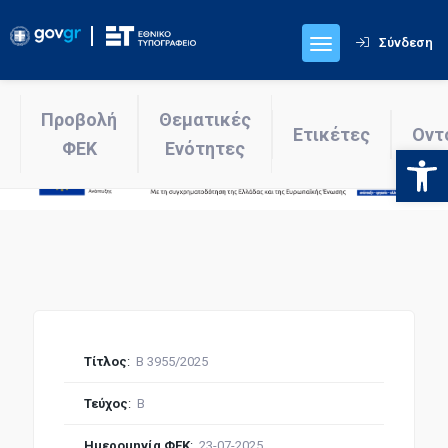
Σύνδεση
Προβολή
Θεματικές
Ετικέτες
Οντ
ΦΕΚ
Ενότητες
Ανοίξτε
Τίτλος
:
Β 3955/2025
Τεύχος
:
Β
Ημερομηνία ΦΕΚ
:
23-07-2025