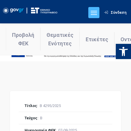
Σύνδεση
Προβολή
Θεματικές
Ετικέτες
Οντ
ΦΕΚ
Ενότητες
Ανοίξτε
Τίτλος
:
Β 4295/2025
Τεύχος
:
Β
Ημερομηνία ΦΕΚ
:
07-08-2025