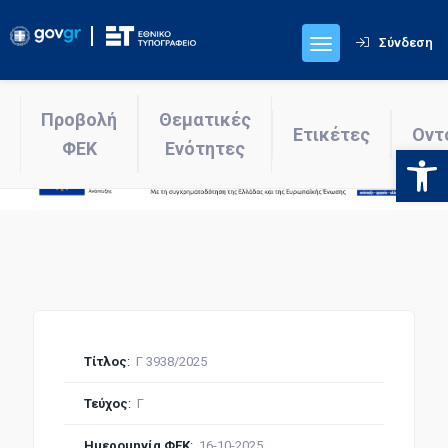
Σύνδεση
Προβολή
Θεματικές
Ετικέτες
Οντ
ΦΕΚ
Ενότητες
Ανοίξτε
Τίτλος
:
Γ 3938/2025
Τεύχος
:
Γ
Ημερομηνία ΦΕΚ
:
16-10-2025