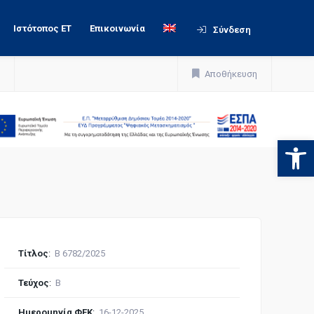
Ιστότοπος ΕΤ
Επικοινωνία
Σύνδεση
Αποθήκευση
Ανοίξτε
Τίτλος
:
Β 6782/2025
Τεύχος
:
Β
Ημερομηνία ΦΕΚ
:
16-12-2025