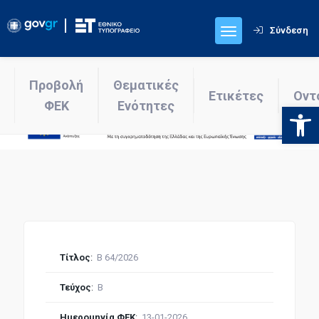
Σύνδεση
Προβολή
Θεματικές
Ετικέτες
Οντ
ΦΕΚ
Ενότητες
Ανοίξτε
Τίτλος
:
Β 64/2026
Τεύχος
:
Β
Ημερομηνία ΦΕΚ
:
13-01-2026