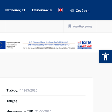
Ιστότοπος ΕΤ
Επικοινωνία
Σύνδεση
Αποθήκευση
Ανοίξτε
Τίτλος
:
Γ 1993/2026
Τεύχος
:
Γ
Ημερομηνία ΦΕΚ
:
21-04-2026