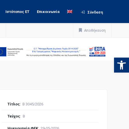
Ιστότοπος ΕΤ
Επικοινωνία
Σύνδεση
Αποθήκευση
Ανοίξτε
Τίτλος
:
Β 3045/2026
Τεύχος
:
Β
Ημερομηνία ΦΕΚ
:
29-05-2026